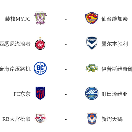
藤枝MYFC
仙台维加泰
-
西悉尼流浪者
墨尔本胜利
-
金海岸压路机
伊普斯维奇
-
FC东京
町田泽维亚
-
RB大宫松鼠
新泻天鹅
-