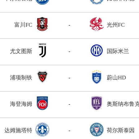
富川FC
光州FC
-
尤文图斯
国际米兰
-
浦项制铁
蔚山HD
-
海登海姆
奥斯纳布鲁
-
达姆施塔特
荷尔斯泰因
-