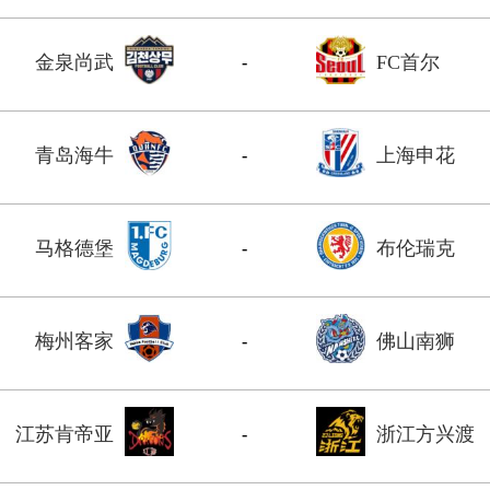
金泉尚武
FC首尔
-
青岛海牛
上海申花
-
马格德堡
布伦瑞克
-
梅州客家
佛山南狮
-
江苏肯帝亚
浙江方兴渡
-