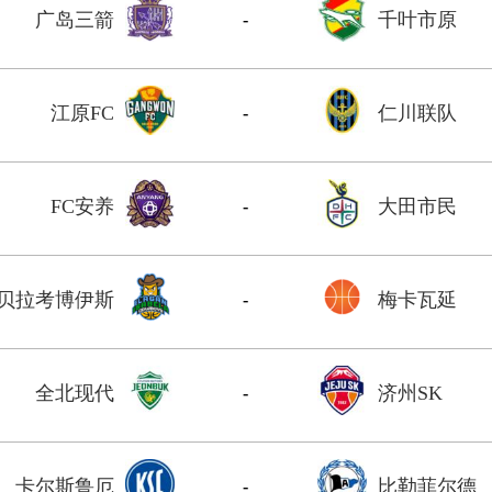
广岛三箭
千叶市原
-
江原FC
仁川联队
-
FC安养
大田市民
-
贝拉考博伊斯
梅卡瓦延
-
全北现代
济州SK
-
卡尔斯鲁厄
比勒菲尔德
-