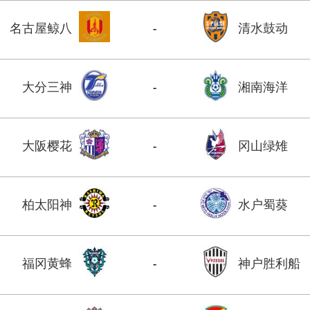
名古屋鲸八
清水鼓动
-
大分三神
湘南海洋
-
大阪樱花
冈山绿雉
-
柏太阳神
水户蜀葵
-
福冈黄蜂
神户胜利船
-