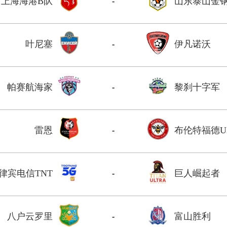
上海海港B队
山东泰山金
-
叶尼塞
伊凡诺沃
-
帕赛航海家
黎刹十字军
-
雷恩
布伦特福德U
-
律宾电信TNT
巨人崛起者
-
八户云罗里
富山胜利
-