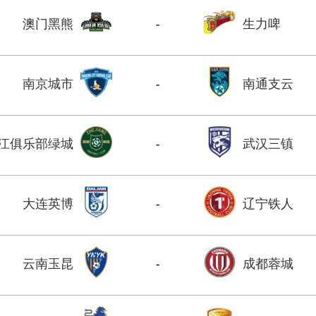
澳门黑熊
生力啤
-
南京城市
南通支云
-
江俱乐部绿城
武汉三镇
-
大连英博
辽宁铁人
-
云南玉昆
成都蓉城
-